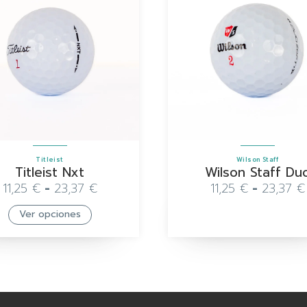
Titleist
Wilson Staff
Titleist Nxt
Wilson Staff Du
11,25
€
-
23,37
€
11,25
€
-
23,37
€
Ver opciones