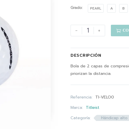
Grado
PEARL
A
B
-
+

CO
DESCRIPCIÓN
Bola de 2 capas de compresi
priorizan la distancia.
Referencia:
TI-VELO0
Marca:
Titleist
Categoría:
Hándicap alto 