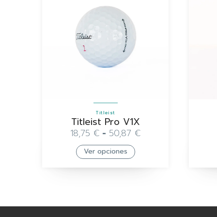
Titleist
Titleist Pro V1X
18,75
€
-
50,87
€
Ver opciones