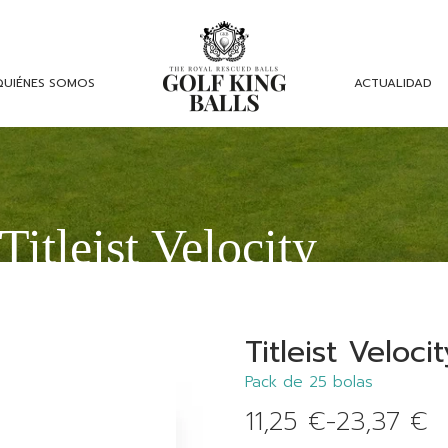
QUIÉNES SOMOS
ACTUALIDAD
Titleist Velocity
Titleist Veloci
Pack de 25 bolas
11,25
€
-
23,37
€