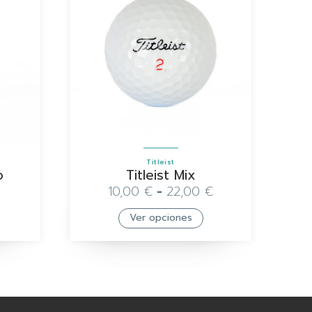
Titleist
o
Titleist Mix
10,00
€
-
22,00
€
Ver opciones