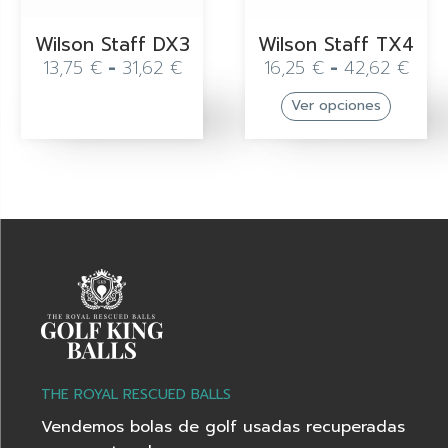
Wilson Staff DX3
Wilson Staff TX4
13,75
€
-
31,62
€
16,25
€
-
42,62
€
Ver opciones
THE ROYAL RESCUED BALLS
Vendemos bolas de golf usadas recuperadas