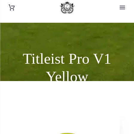
Titleist Pro V1
Yellow