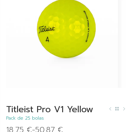
Titleist Pro V1 Yellow
Pack de 25 bolas
18,75
€
-
50,87
€