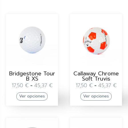
Bridgestone Tour
Callaway Chrome
B XS
Soft Truvis
17,50
€
-
45,37
€
17,50
€
-
45,37
€
Ver opciones
Ver opciones