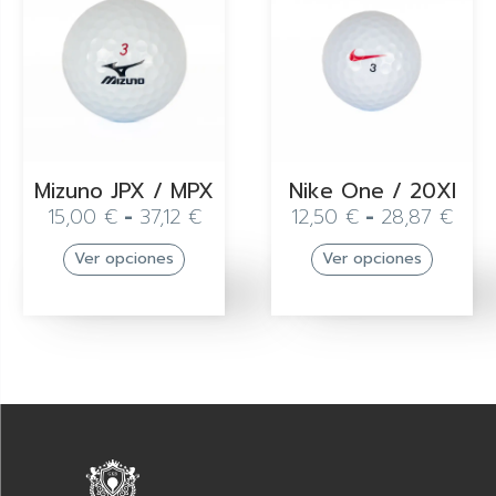
Mizuno JPX / MPX
Nike One / 20XI
15,00
€
-
37,12
€
12,50
€
-
28,87
€
Ver opciones
Ver opciones