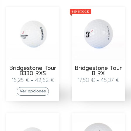
SIN STOCK
Bridgestone Tour
Bridgestone Tour
B330 RXS
B RX
16,25
€
-
42,62
€
17,50
€
-
45,37
€
Ver opciones