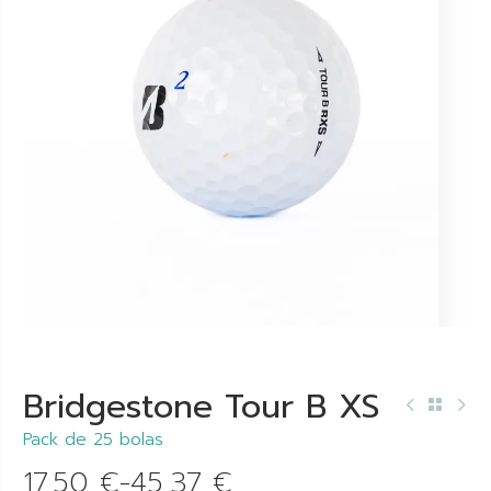
Bridgestone Tour B XS
Pack de 25 bolas
17,50
€
-
45,37
€