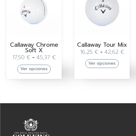
Callaway Chrome
Callaway Tour Mix
Soft X
16,25
€
-
42,62
€
17,50
€
-
45,37
€
Ver opciones
Ver opciones