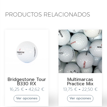
PRODUCTOS RELACIONADOS
Bridgestone Tour
Multimarcas
B330 RX
Practice Mix
16,25
€
-
42,62
€
13,75
€
-
22,50
€
Ver opciones
Ver opciones