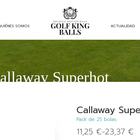
QUIÉNES SOMOS
ACTUALIDAD
allaway Superhot
Callaway Supe
Pack de 25 bolas
11,25
€
-
23,37
€