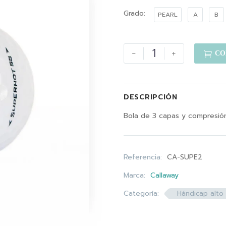
Grado
PEARL
A
B
-
+

CO
DESCRIPCIÓN
Bola de 3 capas y compresión
Referencia:
CA-SUPE2
Marca:
Callaway
Categoría:
Hándicap alto 