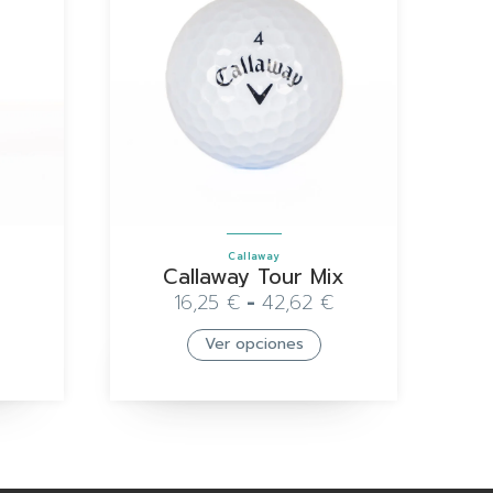
Callaway
Callaway Tour Mix
16,25
€
-
42,62
€
Ver opciones