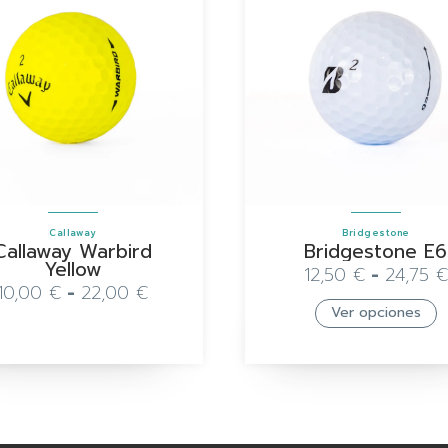
Callaway
Bridgestone
Callaway Warbird
Bridgestone E6
Yellow
12,50
€
-
24,75
€
10,00
€
-
22,00
€
Ver opciones