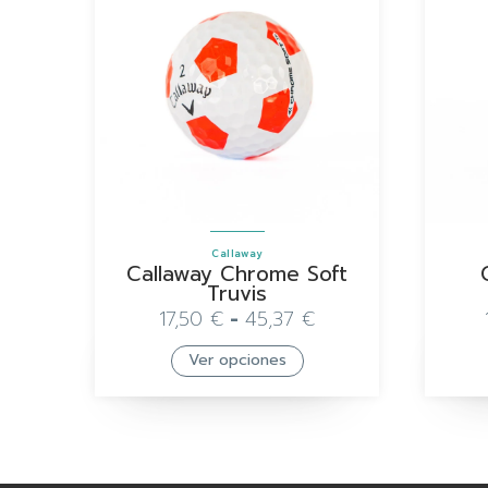
Callaway
Callaway Chrome Soft
Truvis
17,50
€
-
45,37
€
Ver opciones