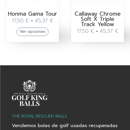
Honma Gama Tour
Callaway Chrome
Soft X Triple
17,50
€
-
45,37
€
Track Yellow
17,50
€
-
45,37
€
Ver opciones
THE ROYAL RESCUED BALLS
Vendemos bolas de golf usadas recuperadas