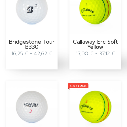
Bridgestone Tour
Callaway Erc Soft
B330
Yellow
16,25
€
-
42,62
€
15,00
€
-
37,12
€
SIN STOCK