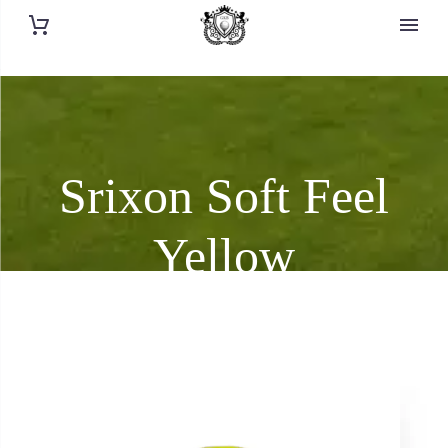
Srixon Soft Feel
Yellow