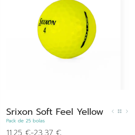
Srixon Soft Feel Yellow
Pack de 25 bolas
11,25
€
-
23,37
€