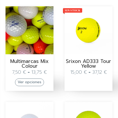
SIN STOCK
Multimarcas Mix
Srixon AD333 Tour
Colour
Yellow
7,50
€
-
13,75
€
15,00
€
-
37,12
€
Ver opciones