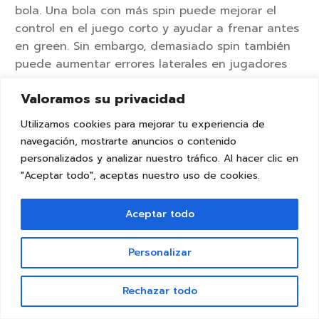
bola. Una bola con más spin puede mejorar el
control en el juego corto y ayudar a frenar antes
en green. Sin embargo, demasiado spin también
puede aumentar errores laterales en jugadores
principiantes.
Valoramos su privacidad
Por eso, un palo adecuado puede rendir peor si
Utilizamos cookies para mejorar tu experiencia de
se combina con una bola que no encaja con el
navegación, mostrarte anuncios o contenido
nivel o el tipo de swing del jugador.
personalizados y analizar nuestro tráfico. Al hacer clic en
"Aceptar todo", aceptas nuestro uso de cookies.
Muchos golfistas amateur utilizan
bolas de golf
recuperadas premium
porque permiten probar
modelos de alto rendimiento con una inversión
Aceptar todo
más baja. Esto resulta especialmente útil para
entender qué tipo de sensación, control o
Personalizar
trayectoria funciona mejor antes de invertir en
bolas nuevas más caras.
Rechazar todo