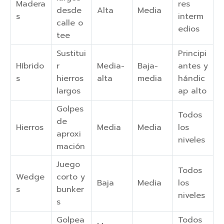
Madera
res
desde
Alta
Media
s
interm
calle o
edios
tee
Sustitui
Principi
Híbrido
r
Media-
Baja-
antes y
s
hierros
alta
media
hándic
largos
ap alto
Golpes
Todos
de
Hierros
Media
Media
los
aproxi
niveles
mación
Juego
Todos
Wedge
corto y
Baja
Media
los
s
bunker
niveles
s
Golpea
Todos