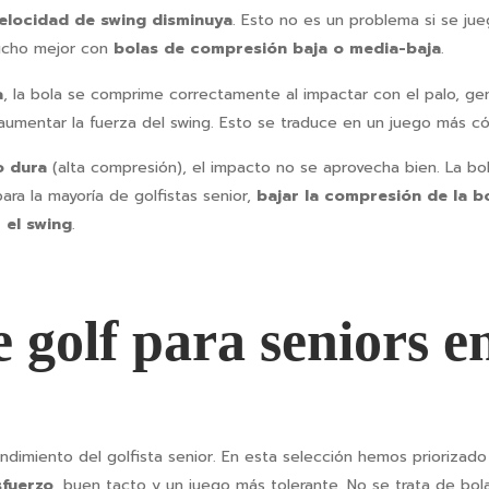
elocidad de swing disminuya
. Esto no es un problema si se jue
cho mejor con
bolas de compresión baja o media-baja
.
a
, la bola se comprime correctamente al impactar con el palo, ge
n aumentar la fuerza del swing. Esto se traduce en un juego más 
 dura
(alta compresión), el impacto no se aprovecha bien. La bol
ara la mayoría de golfistas senior,
bajar la compresión de la b
 el swing
.
 golf para seniors e
rendimiento del golfista senior. En esta selección hemos priorizad
sfuerzo
, buen tacto y un juego más tolerante. No se trata de bo