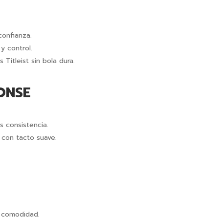
confianza.
 y control.
Titleist sin bola dura.
ONSE
 consistencia.
con tacto suave.
y comodidad.