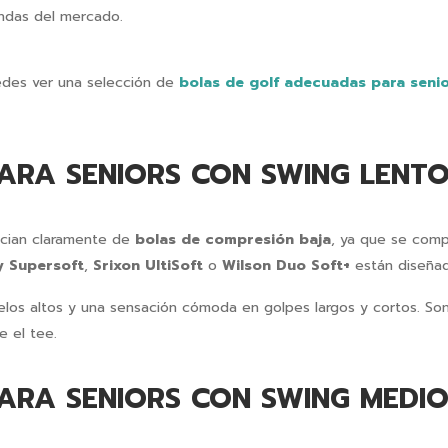
ndas del mercado.
edes ver una selección de
bolas de golf adecuadas para senio
ARA SENIORS CON SWING LENT
cian claramente de
bolas de compresión baja
, ya que se comp
y Supersoft
,
Srixon UltiSoft
o
Wilson Duo Soft+
están diseñad
uelos altos y una sensación cómoda en golpes largos y cortos. S
e el tee.
ARA SENIORS CON SWING MEDI