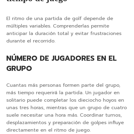
El ritmo de una partida de golf depende de
múltiples variables. Comprenderlas permite
anticipar la duración total y evitar frustraciones
durante el recorrido.
NÚMERO DE JUGADORES EN EL
GRUPO
Cuantas más personas formen parte del grupo,
más tiempo requerirá la partida. Un jugador en
solitario puede completar los dieciocho hoyos en
unas tres horas, mientras que un grupo de cuatro
suele necesitar una hora más. Coordinar turnos,
desplazamientos y preparación de golpes influye
directamente en el ritmo de juego.