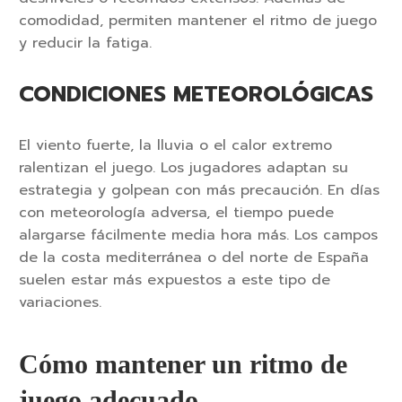
comodidad, permiten mantener el ritmo de juego
y reducir la fatiga.
CONDICIONES METEOROLÓGICAS
El viento fuerte, la lluvia o el calor extremo
ralentizan el juego. Los jugadores adaptan su
estrategia y golpean con más precaución. En días
con meteorología adversa, el tiempo puede
alargarse fácilmente media hora más. Los campos
de la costa mediterránea o del norte de España
suelen estar más expuestos a este tipo de
variaciones.
Cómo mantener un ritmo de
juego adecuado