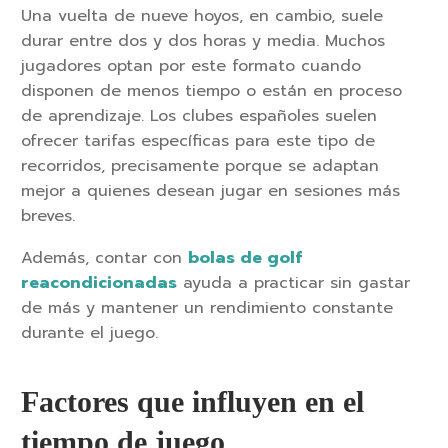
Una vuelta de nueve hoyos, en cambio, suele
durar entre dos y dos horas y media. Muchos
jugadores optan por este formato cuando
disponen de menos tiempo o están en proceso
de aprendizaje. Los clubes españoles suelen
ofrecer tarifas específicas para este tipo de
recorridos, precisamente porque se adaptan
mejor a quienes desean jugar en sesiones más
breves.
Además, contar con
bolas de golf
reacondicionadas
ayuda a practicar sin gastar
de más y mantener un rendimiento constante
durante el juego.
Factores que influyen en el
tiempo de juego