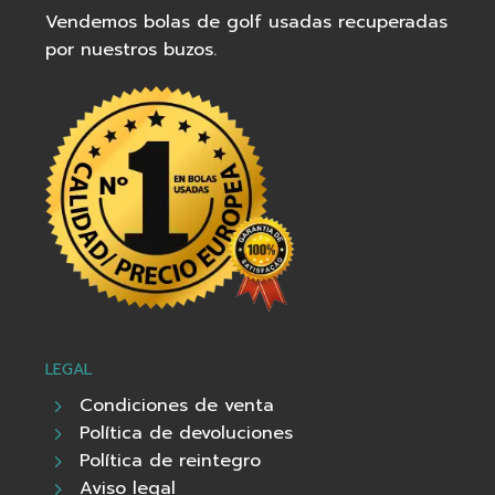
Vendemos bolas de golf usadas recuperadas
por nuestros buzos.
LEGAL
Condiciones de venta
Política de devoluciones
Política de reintegro
Aviso legal