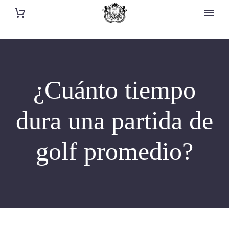
¿Cuánto tiempo
dura una partida de
golf promedio?