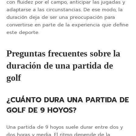
con fluidez por el campo, anticipar las jugadas y
adaptarse a las circunstancias. De ese modo, la
duración deja de ser una preocupación para
convertirse en parte de la experiencia que define
este deporte.
Preguntas frecuentes sobre la
duración de una partida de
golf
¿CUÁNTO DURA UNA PARTIDA DE
GOLF DE 9 HOYOS?
Una partida de 9 hoyos suele durar entre dos y
dos horas y media. El ritmo depende de la